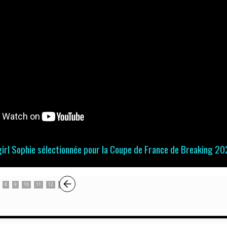
irl Sophie sélectionnée pour la Coupe de France de Breaking 2
8
9
10
11
12
13