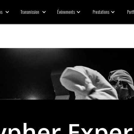
Transmission
Événements
Prestations
Portf
os
ypher Exper