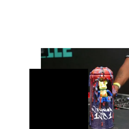
Un format adaptable
Cypher Experience peu
ambiances. Une éditi
festive, groove et fa
clubbing. Une autre e
pour créer un moment
artistique.