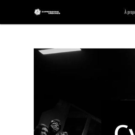
À prop
C