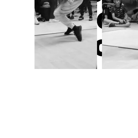
RETROUV
ÉDITION
DJ set et/ou Live Music -
Open Cypher