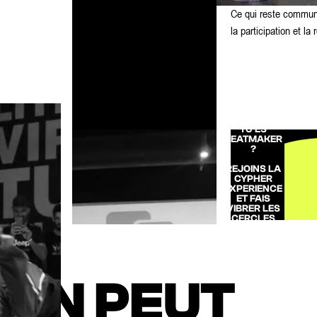
Ce qui reste commun à
la participation et la 
TU ES
BEATMAKER
S'i
?
REJOINS LA
CYPHER
EXPERIENCE
ET FAIS
VIBRER LES
CERCLES
AVEC TES
BEATS !
INSCRIS-TOI
MAINTENANT
’ON PEUT
POUR
PARTICIPER