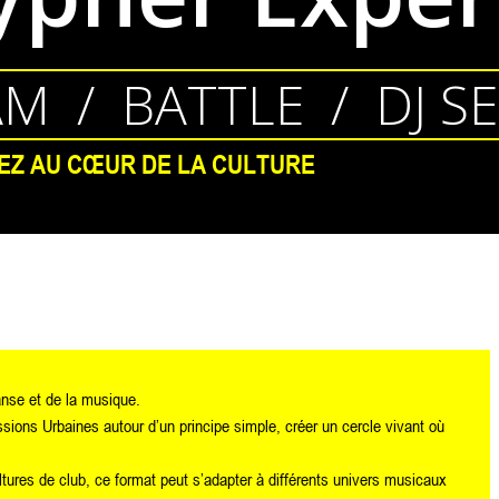
AM / BATTLE / DJ S
EZ AU CŒUR DE LA CULTURE
anse et de la musique.
ions Urbaines autour d’un principe simple, créer un cercle vivant où
ltures de club, ce format peut s’adapter à différents univers musicaux