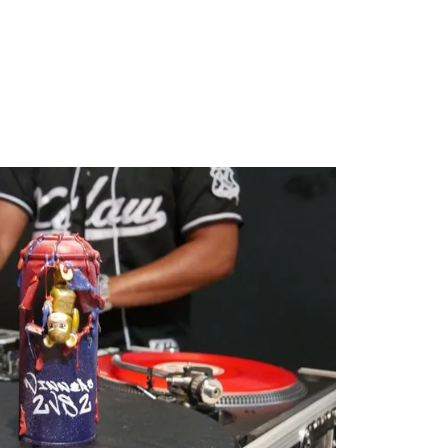
 à plusieurs univers
t se construire autour de différents styles et
on peut être pensée autour du funk, avec une énergie
miliale. Une autre peut s’orienter vers la house dance et le
ncore peut mélanger hip-hop, soul, jazz ou live music,
 plus hybride, entre performance, jam et rencontre